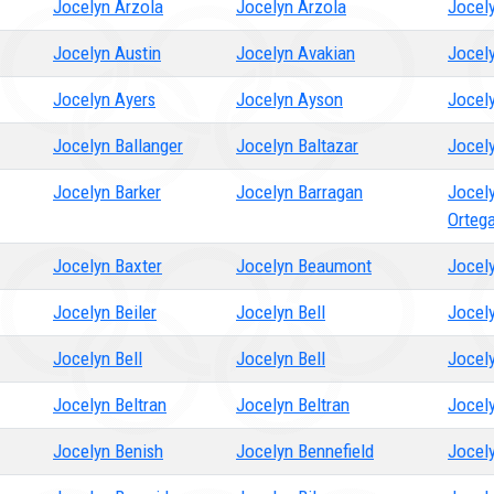
Jocelyn Arzola
Jocelyn Arzola
Jocel
Jocelyn Austin
Jocelyn Avakian
Jocel
Jocelyn Ayers
Jocelyn Ayson
Jocel
Jocelyn Ballanger
Jocelyn Baltazar
Jocely
Jocelyn Barker
Jocelyn Barragan
Jocel
Orteg
Jocelyn Baxter
Jocelyn Beaumont
Jocel
Jocelyn Beiler
Jocelyn Bell
Jocely
Jocelyn Bell
Jocelyn Bell
Jocely
Jocelyn Beltran
Jocelyn Beltran
Jocel
Jocelyn Benish
Jocelyn Bennefield
Jocely