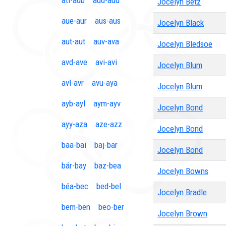
ati-aub
aud-aud
Jocelyn Betz
aue-aur
aus-aus
Jocelyn Black
aut-aut
auv-ava
Jocelyn Bledsoe
avd-ave
avi-avi
Jocelyn Blum
avl-avr
avu-aya
Jocelyn Blum
ayb-ayl
aym-ayv
Jocelyn Bond
ayy-aza
aze-azz
Jocelyn Bond
baa-bai
baj-bar
Jocelyn Bond
bár-bay
baz-bea
Jocelyn Bowns
béa-bec
bed-bel
Jocelyn Bradle
bem-ben
beo-ber
Jocelyn Brown