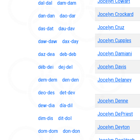
Jocelyn Cowart
dal-dal
dam-dam
Jocelyn Crockard
dan-dan
dao-dar
Jocelyn Cruz
das-dat
dau-dav
Jocelyn Cupples
daw-daw
dax-day
Jocelyn Damiani
daz-dea
deb-deb
Jocelyn Davis
déb-dei
dej-del
dem-dem
den-den
Jocelyn Delaney
deo-des
det-dev
Jocelyn Denne
dew-dia
día-dil
Jocelyn DePriest
dim-dis
dit-dol
Jocelyn Deyton
dom-dom
don-don