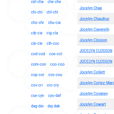
cél-cha
che-che
Jocelyn Chae
chi-chi
chl-chl
Jocelyn Chaudruc
cho-chr
chu-cia
Jocelyn Ciaverelli
cib-cie
cig-cla
Jocelyn Closson
cle-cle
clh-coc
JOCELYN CLOSSON
cod-cod
coe-col
JOCELYN CLOSSON
com-con
coo-coo
Jocelyn Collett
cop-cor
cos-cou
Jocelyn Cortez-Mar
cov-cri
cro-cry
Jocelyn Covaney
cse-cyn
cyo-daf
Jocelyn Cowart
dag-dai
daj-dak