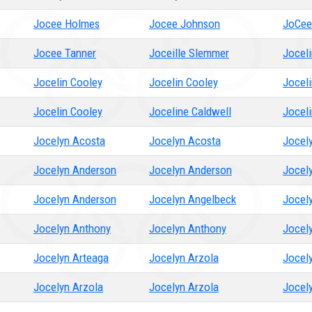
Jocee Holmes
Jocee Johnson
JoCee
Jocee Tanner
Joceille Slemmer
Joceli
Jocelin Cooley
Jocelin Cooley
Jocel
Jocelin Cooley
Joceline Caldwell
Joceli
Jocelyn Acosta
Jocelyn Acosta
Jocel
Jocelyn Anderson
Jocelyn Anderson
Jocel
Jocelyn Anderson
Jocelyn Angelbeck
Jocely
Jocelyn Anthony
Jocelyn Anthony
Jocel
Jocelyn Arteaga
Jocelyn Arzola
Jocel
Jocelyn Arzola
Jocelyn Arzola
Jocel