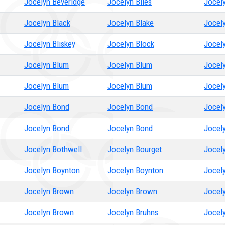
Jocelyn Beveridge
Jocelyn Biles
Jocel
Jocelyn Black
Jocelyn Blake
Jocely
Jocelyn Bliskey
Jocelyn Block
Jocel
Jocelyn Blum
Jocelyn Blum
Jocel
Jocelyn Blum
Jocelyn Blum
Jocel
Jocelyn Bond
Jocelyn Bond
Jocel
Jocelyn Bond
Jocelyn Bond
Jocel
Jocelyn Bothwell
Jocelyn Bourget
Jocel
Jocelyn Boynton
Jocelyn Boynton
Jocel
Jocelyn Brown
Jocelyn Brown
Jocel
Jocelyn Brown
Jocelyn Bruhns
Jocel