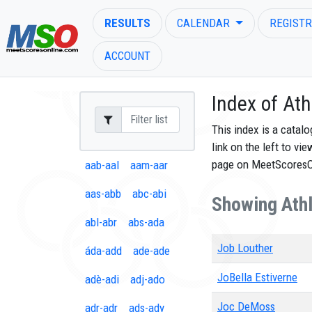
RESULTS
CALENDAR
REGISTR
ACCOUNT
Index of Ath
This index is a catal
link on the left to vi
ENTER SEARCH ABOVE
page on MeetScores
aab-aal
aam-aar
aas-abb
abc-abi
Showing Athle
abl-abr
abs-ada
Job Louther
áda-add
ade-ade
JoBella Estiverne
adè-adi
adj-ado
Joc DeMoss
adr-adr
ads-ady