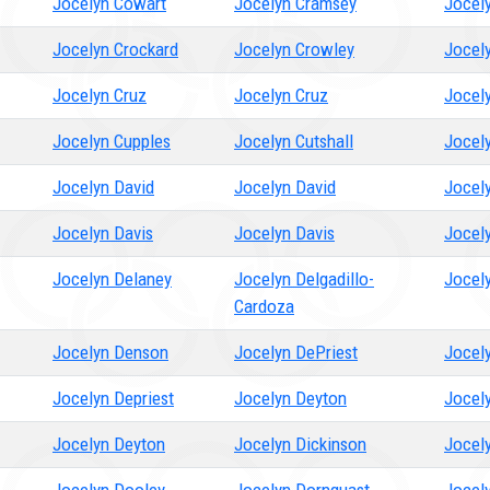
Jocelyn Cowart
Jocelyn Cramsey
Jocel
Jocelyn Crockard
Jocelyn Crowley
Jocel
Jocelyn Cruz
Jocelyn Cruz
Jocel
Jocelyn Cupples
Jocelyn Cutshall
Jocel
Jocelyn David
Jocelyn David
Jocel
Jocelyn Davis
Jocelyn Davis
Jocel
Jocelyn Delaney
Jocelyn Delgadillo-
Jocel
Cardoza
Jocelyn Denson
Jocelyn DePriest
Jocely
Jocelyn Depriest
Jocelyn Deyton
Jocel
Jocelyn Deyton
Jocelyn Dickinson
Jocely