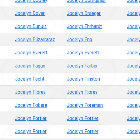
Jocelyn Dooley
Jocelyn Dornquast
Jocel
Jocelyn Dover
Jocelyn Draeger
Jocely
Jocelyn Dupuis
Jocelyn Ehrhardt
Jocely
Jocelyn Elizarraraz
Jocelyn Eng
Jocel
Jocelyn Everett
Jocelyn Everett
Jocel
Jocelyn Fagan
Jocelyn Farber
Jocely
Jocelyn Fecht
Jocelyn Finston
Jocely
Jocelyn Flores
Jocelyn Flores
Jocel
Jocelyn Fobare
Jocelyn Foreman
Jocely
Jocelyn Fortier
Jocelyn Fortier
Jocely
Jocelyn Fortier
Jocelyn Fortier
Jocely