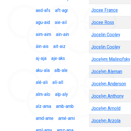
Jocee France
aed-afs
aft-agr
agu-aid
aie-ail
Jocee Ross
aim-aim
ain-ain
Jocelin Cooley
áin-ais
ait-aiz
Jocelin Cooley
aj-aja
aje-aks
Jocelym Malinofsky
aku-ala
alb-ale
Jocelyn Aleman
alé-ali
alí-all
Jocelyn Anderson
alm-alo
alp-aly
Jocelyn Anthony
alz-ama
amb-amb
Jocelyn Arnold
amd-ame
amé-ami
Jocelyn Arzola
aml-amy
amz-ana