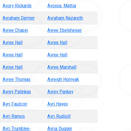
Avory Rickards
Avossa, Mattia
Avraham Dermer
Avraham Nazareth
Avree Chapin
Avree Ebelsheiser
Avree Hall
Avree Hall
Avree Hall
Avree Hall
Avree Hall
Avree Marshall
Avree Thomas
Avreigh Hornyak
Avrey Palinkas
Avrey Pankey
Avri Faulcon
Avri Hayes
Avri Ramos
Avri Rudisill
Avri Trumblee-
Avria Dugger