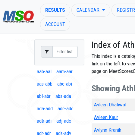
RESULTS
CALENDAR
REGISTR
ACCOUNT
Index of Ath
This index is a catal
link on the left to vi
ENTER SEARCH ABOVE
page on MeetScores
aab-aal
aam-aar
aas-abb
abc-abi
Showing Athle
abl-abr
abs-ada
Avleen Dhaliwal
áda-add
ade-ade
Avleen Kaur
adè-adi
adj-ado
Avlynn Kranik
adr-adr
ads-ady