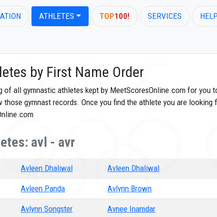
ATION
ATHLETES
TOP
100!
SERVICES
HEL
letes by First Name Order
og of all gymnastic athletes kept by MeetScoresOnline.com for you t
ew those gymnast records. Once you find the athlete you are looking f
Online.com
tes: avl - avr
Avleen Dhaliwal
Avleen Dhaliwal
Avleen Panda
Avlynn Brown
Avlynn Songster
Avnee Inamdar