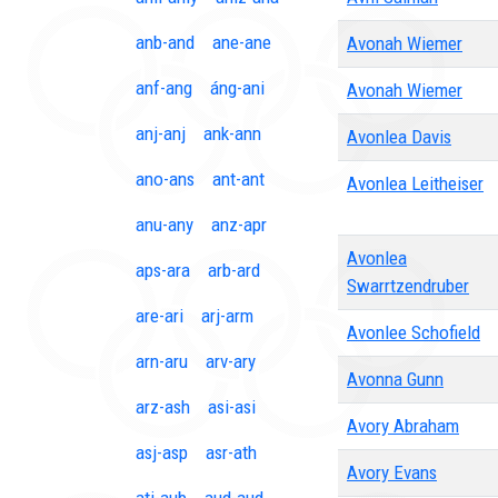
anb-and
ane-ane
Avonah Wiemer
anf-ang
áng-ani
Avonah Wiemer
anj-anj
ank-ann
Avonlea Davis
ano-ans
ant-ant
Avonlea Leitheiser
anu-any
anz-apr
Avonlea
aps-ara
arb-ard
Swarrtzendruber
are-ari
arj-arm
Avonlee Schofield
arn-aru
arv-ary
Avonna Gunn
arz-ash
asi-asi
Avory Abraham
asj-asp
asr-ath
Avory Evans