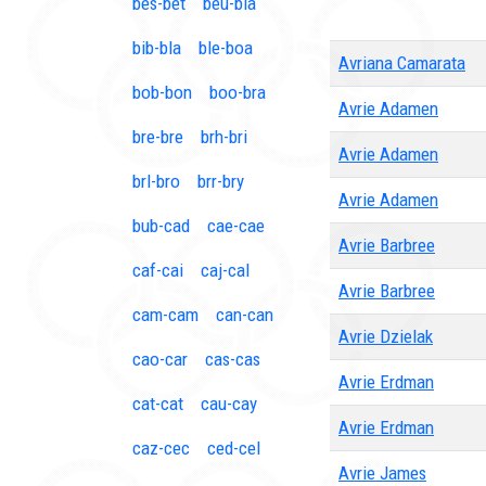
bes-bet
beu-bia
bib-bla
ble-boa
Avriana Camarata
bob-bon
boo-bra
Avrie Adamen
bre-bre
brh-bri
Avrie Adamen
brl-bro
brr-bry
Avrie Adamen
bub-cad
cae-cae
Avrie Barbree
caf-cai
caj-cal
Avrie Barbree
cam-cam
can-can
Avrie Dzielak
cao-car
cas-cas
Avrie Erdman
cat-cat
cau-cay
Avrie Erdman
caz-cec
ced-cel
Avrie James