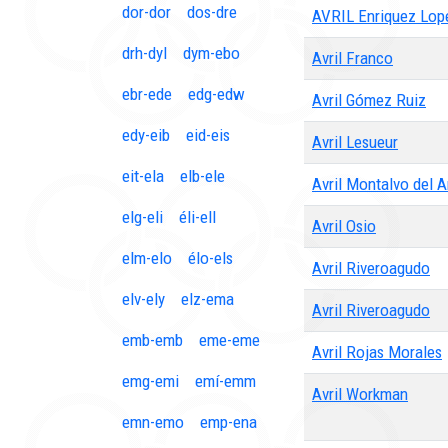
dor-dor
dos-dre
AVRIL Enriquez Lop
drh-dyl
dym-ebo
Avril Franco
ebr-ede
edg-edw
Avril Gómez Ruiz
edy-eib
eid-eis
Avril Lesueur
eit-ela
elb-ele
Avril Montalvo del A
elg-eli
éli-ell
Avril Osio
elm-elo
élo-els
Avril Riveroagudo
elv-ely
elz-ema
Avril Riveroagudo
emb-emb
eme-eme
Avril Rojas Morales
emg-emi
emí-emm
Avril Workman
emn-emo
emp-ena