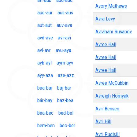
ati-aub
aud-aud
Avory Mathews
aue-aur
aus-aus
Avra Levy
aut-aut
auv-ava
Avraham Rusanov
avd-ave
avi-avi
Avree Hall
avl-avr
avu-aya
Avree Hall
ayb-ayl
aym-ayv
Avree Hall
ayy-aza
aze-azz
Avree McCubbin
baa-bai
baj-bar
Avreigh Hornyak
bár-bay
baz-bea
Avri Bensen
béa-bec
bed-bel
Avri Hill
bem-ben
beo-ber
Avri Rudisill