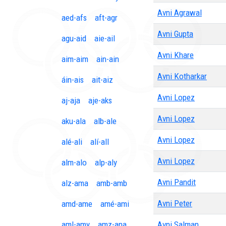
Avni Agrawal
aed-afs
aft-agr
Avni Gupta
agu-aid
aie-ail
Avni Khare
aim-aim
ain-ain
Avni Kotharkar
áin-ais
ait-aiz
Avni Lopez
aj-aja
aje-aks
Avni Lopez
aku-ala
alb-ale
Avni Lopez
alé-ali
alí-all
Avni Lopez
alm-alo
alp-aly
Avni Pandit
alz-ama
amb-amb
Avni Peter
amd-ame
amé-ami
aml-amy
amz-ana
Avni Salman