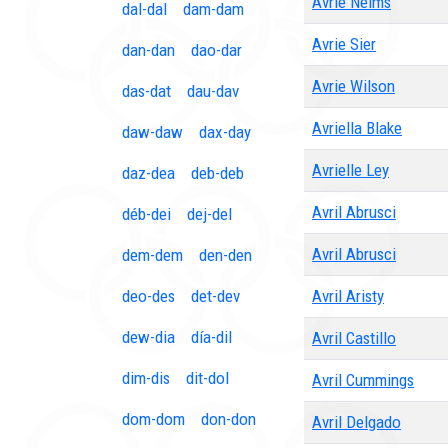
Avrie Nelms
dal-dal
dam-dam
Avrie Sier
dan-dan
dao-dar
Avrie Wilson
das-dat
dau-dav
Avriella Blake
daw-daw
dax-day
Avrielle Ley
daz-dea
deb-deb
Avril Abrusci
déb-dei
dej-del
Avril Abrusci
dem-dem
den-den
deo-des
det-dev
Avril Aristy
dew-dia
día-dil
Avril Castillo
dim-dis
dit-dol
Avril Cummings
dom-dom
don-don
Avril Delgado