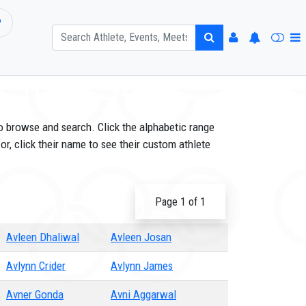
P
o browse and search. Click the alphabetic range
or, click their name to see their custom athlete
Page 1 of 1
Avleen Dhaliwal
Avleen Josan
Avlynn Crider
Avlynn James
Avner Gonda
Avni Aggarwal