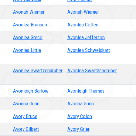
Avonah Wiemer
Avonah Wiemer
Avonlea Brunson
Avonlea Cotten
Avonlea Greco
Avonlea Jefferson
Avonlea Little
Avonlea Schweickart
Avonlea Swartzendruber
Avonlea Swartzendruber
Avonleigh Barlow
Avonleigh Thames
Avonna Gunn
Avonna Gunn
Avory Bruce
Avory Colon
Avory Gilbert
Avory Grier