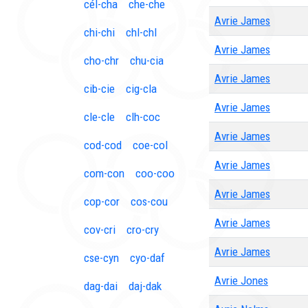
cél-cha
che-che
Avrie James
chi-chi
chl-chl
Avrie James
cho-chr
chu-cia
Avrie James
cib-cie
cig-cla
Avrie James
cle-cle
clh-coc
Avrie James
cod-cod
coe-col
Avrie James
com-con
coo-coo
Avrie James
cop-cor
cos-cou
Avrie James
cov-cri
cro-cry
Avrie James
cse-cyn
cyo-daf
Avrie Jones
dag-dai
daj-dak