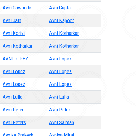
Avni Gawande
Avni Gupta
Avni Jain
Avni Kapoor
Avni Korivi
Avni Kotharkar
Avni Kotharkar
Avni Kotharkar
AVNI LOPEZ
Avni Lopez
Avni Lopez
Avni Lopez
Avni Lopez
Avni Lopez
Avni Lulla
Avni Lulla
Avni Peter
Avni Peter
Avni Peters
Avni Salman
Avnika Prakesh
Avniya Miraj